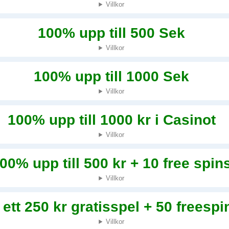
Villkor
100% upp till 500 Sek
Villkor
100% upp till 1000 Sek
Villkor
100% upp till 1000 kr i Casinot
Villkor
00% upp till 500 kr + 10 free spin
Villkor
 ett 250 kr gratisspel + 50 freespi
Villkor