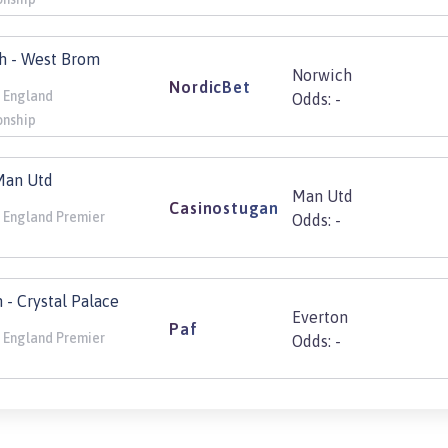
h - West Brom
Norwich
NordicBet
- England
Odds: -
nship
Man Utd
Man Utd
Casinostugan
- England Premier
Odds: -
 - Crystal Palace
Everton
Paf
- England Premier
Odds: -