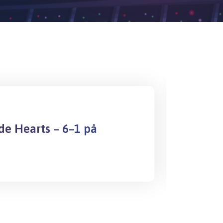
06 AU
de Hearts – 6–1 på
Szmyt
vände