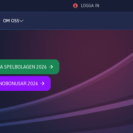
LOGGA IN
OM OSS
A SPELBOLAGEN 2026
INOBONUSAR 2026