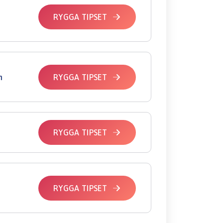
RYGGA TIPSET
n
RYGGA TIPSET
RYGGA TIPSET
RYGGA TIPSET