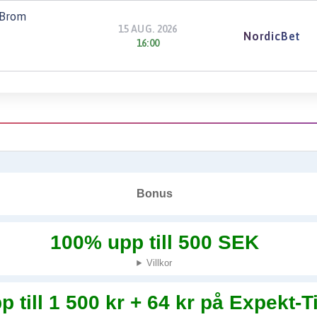
 Brom
15 AUG. 2026
NordicBet
16:00
Bonus
100% upp till 500 SEK
Villkor
p till 1 500 kr + 64 kr på Expekt-T