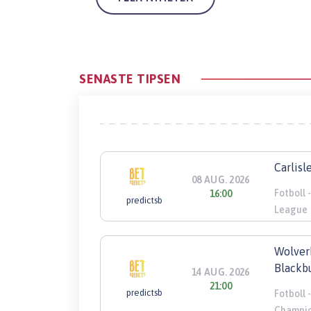
SENASTE TIPSEN
Carlisl
08 AUG. 2026
Fotboll 
16:00
predictsb
League
Wolver
Blackb
14 AUG. 2026
21:00
predictsb
Fotboll 
Champio