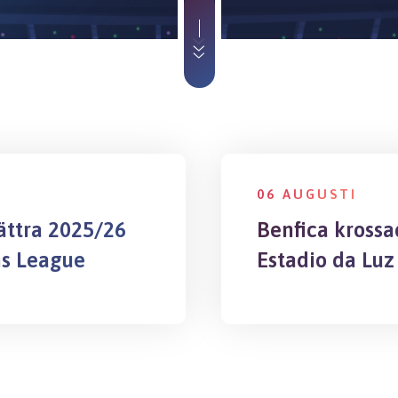
06 AUGUSTI
ättra 2025/26
Benfica krossa
s League
Estadio da Luz