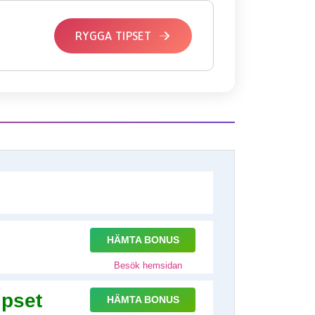
RYGGA TIPSET
HÄMTA BONUS
Besök hemsidan
ipset
HÄMTA BONUS