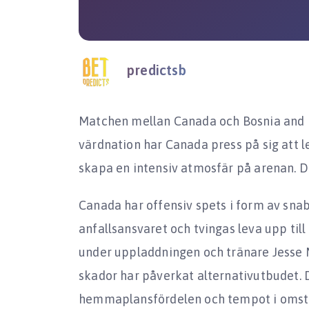
predictsb
Matchen mellan Canada och Bosnia and H
värdnation har Canada press på sig att
skapa en intensiv atmosfär på arenan. D
Canada har offensiv spets i form av sn
anfallsansvaret och tvingas leva upp ti
under uppladdningen och tränare Jesse M
skador har påverkat alternativutbudet. D
hemmaplansfördelen och tempot i omstä