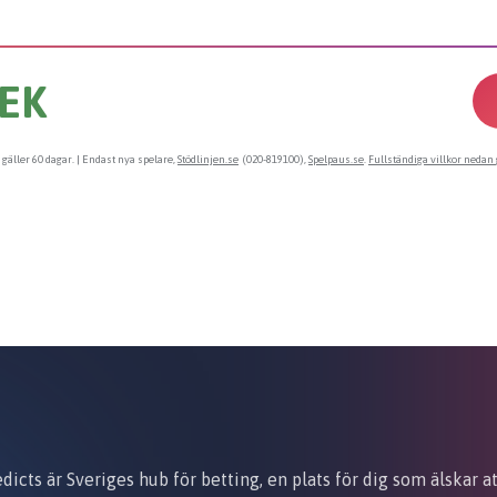
SEK
gäller 60 dagar. | Endast nya spelare,
Stödlinjen.se
(020-819100),
Spelpaus.se
.
Fullständiga villkor nedan 
dicts är Sveriges hub för betting, en plats för dig som älskar at