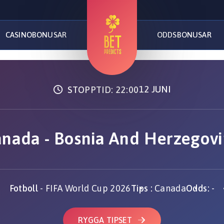
CASINOBONUSAR
ODDSBONUSAR
12 JUNI
STOPPTID: 22:00
nada - Bosnia And Herzegov
Fotboll
- FIFA World Cup 2026
Tips :
Canada
Odds:
-
RYGGA TIPSET