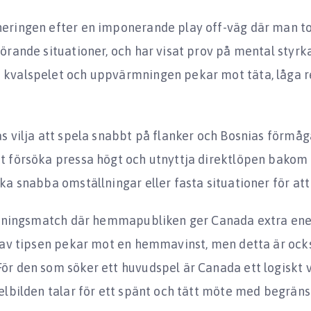
eringen efter en imponerande play off-väg där man tog 
rande situationer, och har visat prov på mental styrka 
kvalspelet och uppvärmningen pekar mot täta, låga res
s vilja att spela snabbt på flanker och Bosnias förmåg
t försöka pressa högt och utnyttja direktlöpen bakom 
ka snabba omställningar eller fasta situationer för at
öppningsmatch där hemmapubliken ger Canada extra ener
n av tipsen pekar mot en hemmavinst, men detta är ock
ör den som söker ett huvudspel är Canada ett logiskt
elbilden talar för ett spänt och tätt möte med begräns