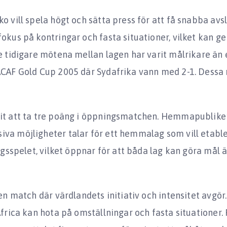
 vill spela högt och sätta press för att få snabba avsl
kus på kontringar och fasta situationer, vilket kan ge
 tidigare mötena mellan lagen har varit målrikare än e
CAF Gold Cup 2005 där Sydafrika vann med 2-1. Dessa re
it att ta tre poäng i öppningsmatchen. Hemmapublike
a möjligheter talar för ett hemmalag som vill etablera
ngsspelet, vilket öppnar för att båda lag kan göra mål
en match där värdlandets initiativ och intensitet avgö
frica kan hota på omställningar och fasta situationer.