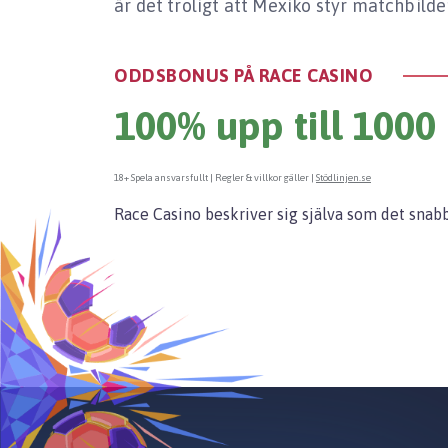
är det troligt att Mexiko styr matchbild
ODDSBONUS PÅ RACE CASINO
100% upp till 1000 
18+ Spela ansvarsfullt | Regler & villkor gäller |
Stödlinjen.se
Race Casino beskriver sig själva som det snab