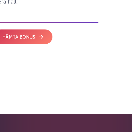
ra håll.
HÄMTA BONUS