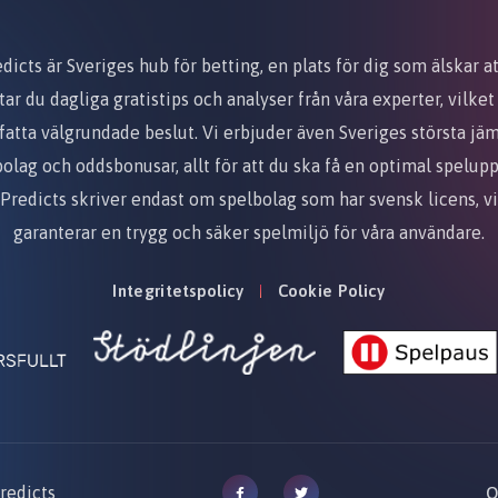
dicts är Sveriges hub för betting, en plats för dig som älskar at
tar du dagliga gratistips och analyser från våra experter, vilket
 fatta välgrundade beslut. Vi erbjuder även Sveriges största jä
bolag och oddsbonusar, allt för att du ska få en optimal spelupp
Predicts skriver endast om spelbolag som har svensk licens, v
garanterar en trygg och säker spelmiljö för våra användare.
Integritetspolicy
Cookie Policy
redicts
O