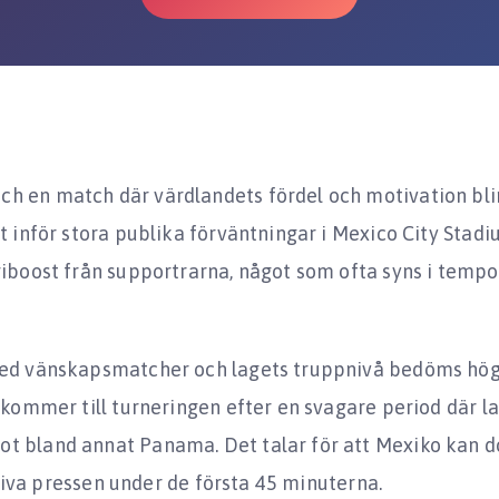
en match där värdlandets fördel och motivation blir 
t inför stora publika förväntningar i Mexico City Sta
iboost från supportrarna, något som ofta syns i temp
ed vänskapsmatcher och lagets truppnivå bedöms högr
 kommer till turneringen efter en svagare period där l
 bland annat Panama. Det talar för att Mexiko kan d
nsiva pressen under de första 45 minuterna.