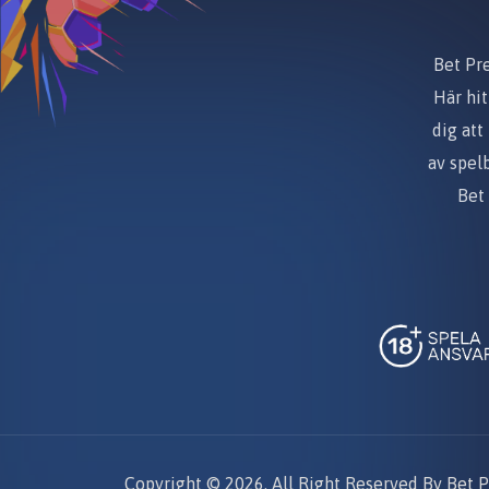
Bet Pre
Här hit
dig att
av spel
Bet 
Copyright © 2026. All Right Reserved By Bet P