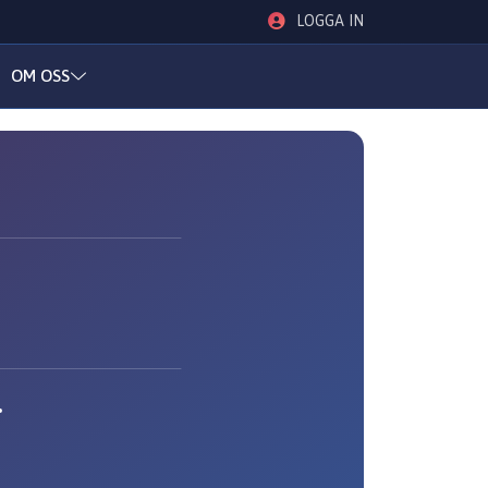
LOGGA IN
OM OSS