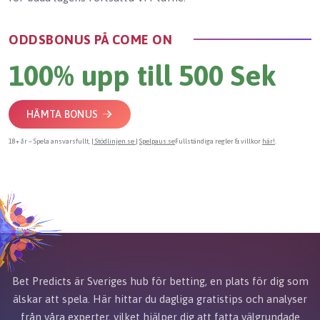
ODDSBONUS PÅ COME ON
100% upp till 500 Sek
HÄMTA BONUS
18+ år – Spela ansvarsfullt,
| Stödlinjen.se |
Spelpaus.se
Fullständiga regler & villkor
här!
.
Bet Predicts är Sveriges hub för betting, en plats för dig som
älskar att spela. Här hittar du dagliga gratistips och analyser
från våra experter, vilket hjälper dig att fatta välgrundade