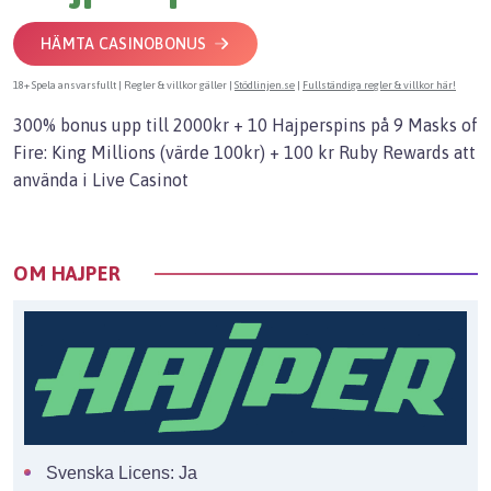
HÄMTA CASINOBONUS
18+ Spela ansvarsfullt | Regler & villkor gäller |
Stödlinjen.se
|
Fullständiga regler & villkor här!
300% bonus upp till 2000kr + 10 Hajperspins på 9 Masks of
Fire: King Millions (värde 100kr) + 100 kr Ruby Rewards att
använda i Live Casinot
OM HAJPER
Svenska Licens: Ja