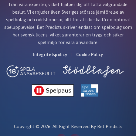
från våra experter, vilket hjälper dig att fatta välgrundade
beslut. Vi erbjuder även Sveriges största jämförelse av
spelbolag och oddsbonusar, allt för att du ska få en optimal
spelupplevelse. Bet Predicts skriver endast om spelbolag som
har svensk licens, vilket garanterar en trygg och säker
spelmiljö för våra användare.
Integritetspolicy
Cookie Policy
Copyright © 2026. All Right Reserved By Bet Predicts