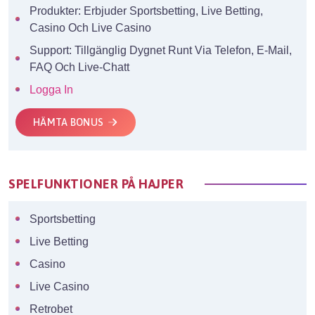
Produkter: Erbjuder Sportsbetting, Live Betting,
Casino Och Live Casino
Support: Tillgänglig Dygnet Runt Via Telefon, E-Mail,
FAQ Och Live-Chatt
Logga In
HÄMTA BONUS
SPELFUNKTIONER PÅ HAJPER
Sportsbetting
Live Betting
Casino
Live Casino
Retrobet