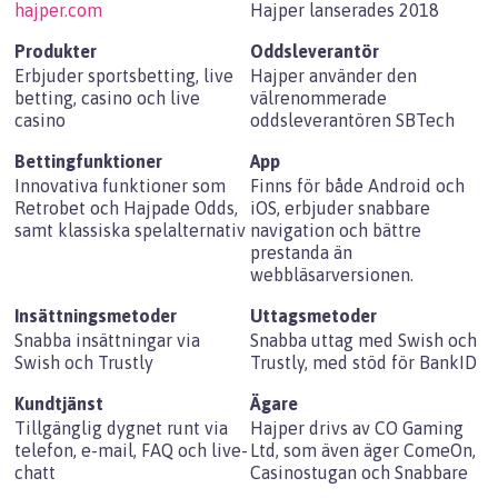
hajper.com
Hajper lanserades 2018
Produkter
Oddsleverantör
Erbjuder sportsbetting, live
Hajper använder den
betting, casino och live
välrenommerade
casino
oddsleverantören SBTech
Bettingfunktioner
App
Innovativa funktioner som
Finns för både Android och
Retrobet och Hajpade Odds,
iOS, erbjuder snabbare
samt klassiska spelalternativ
navigation och bättre
prestanda än
webbläsarversionen.
Insättningsmetoder
Uttagsmetoder
Snabba insättningar via
Snabba uttag med Swish och
Swish och Trustly
Trustly, med stöd för BankID
Kundtjänst
Ägare
Tillgänglig dygnet runt via
Hajper drivs av CO Gaming
telefon, e-mail, FAQ och live-
Ltd, som även äger ComeOn,
chatt
Casinostugan och Snabbare