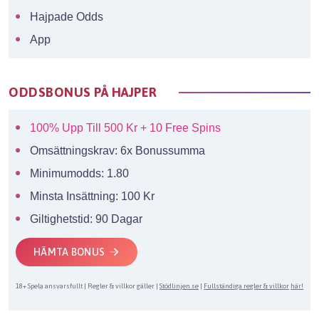
Hajpade Odds
App
ODDSBONUS PÅ HAJPER
100% Upp Till 500 Kr + 10 Free Spins
Omsättningskrav: 6x Bonussumma
Minimumodds: 1.80
Minsta Insättning: 100 Kr
Giltighetstid: 90 Dagar
HÄMTA BONUS
18+ Spela ansvarsfullt | Regler & villkor gäller |
Stödlinjen.se
|
Fullständiga regler & villkor
här!